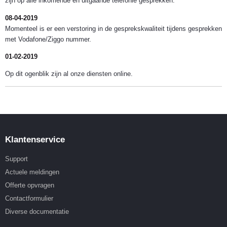
zijn op alle inkomende en uitgaande telefonie gesprekken.
08-04-2019
Momenteel is er een verstoring in de gesprekskwaliteit tijdens gesprekken
met Vodafone/Ziggo nummer.
01-02-2019
Op dit ogenblik zijn al onze diensten online.
Klantenservice
Support
Actuele meldingen
Offerte opvragen
Contactformulier
Diverse documentatie