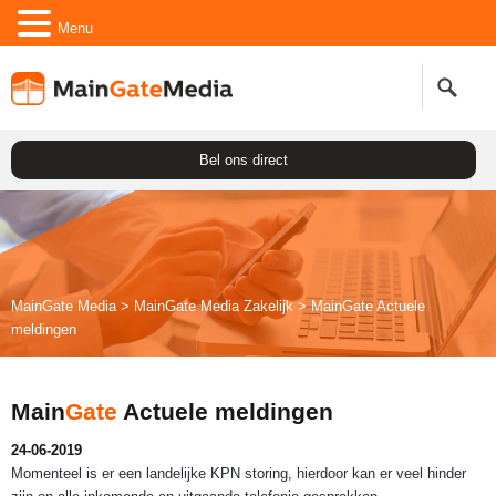
Menu
Bel ons direct
MainGate Media
>
MainGate Media Zakelijk
>
Main
Gate
Actuele
meldingen
Main
Gate
Actuele meldingen
24-06-2019
Momenteel is er een landelijke KPN storing, hierdoor kan er veel hinder