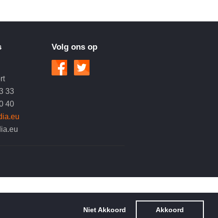
s
Volg ons op
rt
33 33
80 40
ia.eu
ia.eu
Niet Akkoord
Akkoord