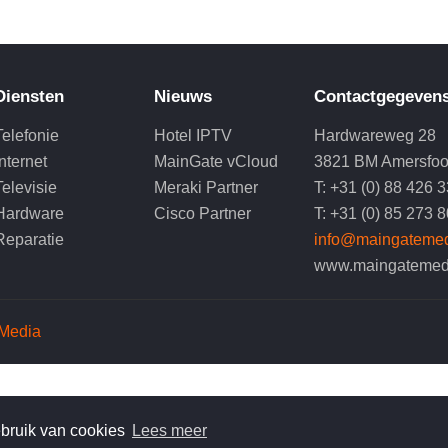
Diensten
Nieuws
Contactgegeven
Telefonie
Hotel IPTV
Hardwareweg 28
Internet
MainGate vCloud
3821 BM Amersfoo
Televisie
Meraki Partner
T: +31 (0) 88 426 
Hardware
Cisco Partner
T: +31 (0) 85 273 
Reparatie
info@maingatemed
www.maingatemed
Media
ebruik van cookies
Lees meer