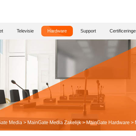
et
Televisie
Hardware
Support
Certificering
ate Media
>
MainGate Media Zakelijk
>
Main
Gate
Hardware
>