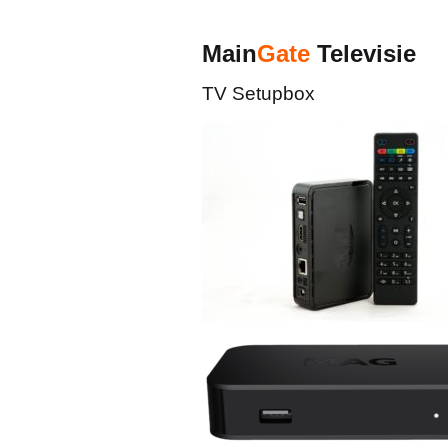
Main
Gate
Televisie
TV Setupbox