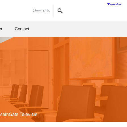
Over ons
en
Contact
Main
Gate
Televisie