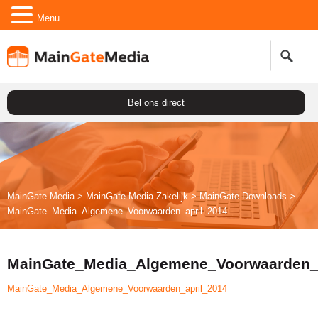
Menu
Bel ons direct
MainGate Media
>
MainGate Media Zakelijk
>
Main
Gate
Downloads
>
MainGate_Media_Algemene_Voorwaarden_april_2014
MainGate_Media_Algemene_Voorwaarden_a
MainGate_Media_Algemene_Voorwaarden_april_2014