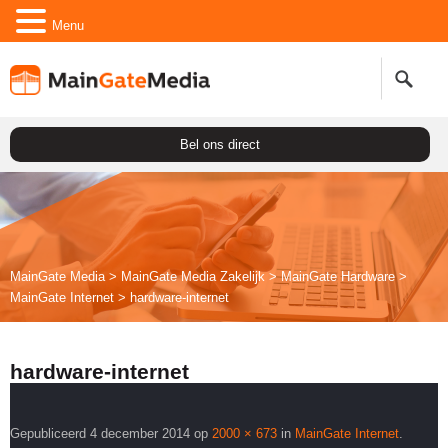
Menu
Bel ons direct
MainGate Media
>
MainGate Media Zakelijk
>
Main
Gate
Hardware
>
Main
Gate
Internet
>
hardware-internet
hardware-internet
Gepubliceerd
4 december 2014
op
2000 × 673
in
Main
Gate
Internet
.