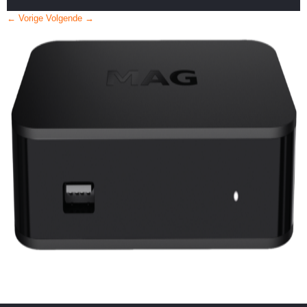
← Vorige
Volgende →