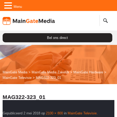
Menu
Bel ons direct
MainGate Media
>
MainGate Media Zakelijk
>
Main
Gate
Hardware
>
Main
Gate
Televisie
>
MAG322-323_01
MAG322-323_01
Gepubliceerd
2 mei 2018
op
2100 × 800
in
Main
Gate
Televisie
.