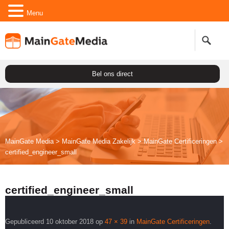
Menu
Bel ons direct
MainGate Media
>
MainGate Media Zakelijk
>
Main
Gate
Certificeringen
>
certified_engineer_small
certified_engineer_small
Gepubliceerd
10 oktober 2018
op
47 × 39
in
Main
Gate
Certificeringen
.