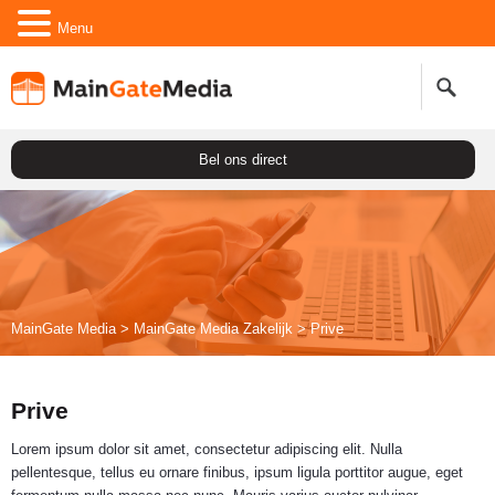
Menu
Bel ons direct
MainGate Media
>
MainGate Media Zakelijk
>
Prive
Prive
Lorem ipsum dolor sit amet, consectetur adipiscing elit. Nulla
pellentesque, tellus eu ornare finibus, ipsum ligula porttitor augue, eget