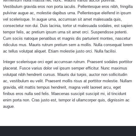
fermentum nulla massa nec nunc. Mauris varius auctor pulvinar.
Vestibulum gravida eros non porta iaculis. Pellentesque eros nibh, fringilla
pulvinar augue ac, molestie dapibus urna. Pellentesque eleifend in ipsum
vel scelerisque. In augue urna, accumsan sit amet malesuada quis,
consectetur non dui. Duis lacinia, tortor ut malesuada sodales, est sapien
tempor felis, ac pretium ipsum urna sit amet orci. Suspendisse potenti.
Cum sociis natoque penatibus et magnis dis parturient montes, nascetur
ridiculus mus. Mauris rutrum pretium sem a mollis. Nulla consequat lorem
ac tellus volutpat aliquet. Etiam molestie justo orci. Nulla facilisi.
Integer scelerisque orci eget accumsan rutrum. Praesent sodales porttitor
placerat. Fusce varius dolor vel ipsum semper efficitur. Nunc maximus
volutpat nibh hendrerit cursus. Mauris dui turpis, auctor non sollicitudin
ac, vestibulum eu velit. Praesent mollis risus at porttitor molestie. Nullam
gravida, elit mattis tempus hendrerit, magna velit laoreet arcu, eget
finibus eros nulla sed felis. Maecenas suscipit suscipit mi, id tincidunt
enim porta non. Cras justo est, tempor id ullamcorper quis, dignissim ac
augue.