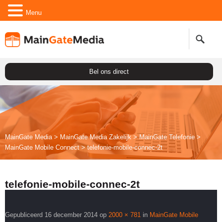
Menu
Bel ons direct
MainGate Media
>
MainGate Media Zakelijk
>
Main
Gate
Telefonie
>
Main
Gate
Mobile Connect
>
telefonie-mobile-connec-2t
telefonie-mobile-connec-2t
Gepubliceerd
16 december 2014
op
2000 × 781
in
Main
Gate
Mobile