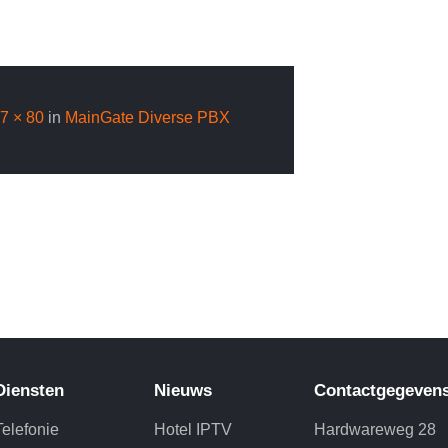
7 × 80
in
Main
Gate
Diverse PBX
Diensten
Nieuws
Contactgegeven
Telefonie
Hotel IPTV
Hardwareweg 28