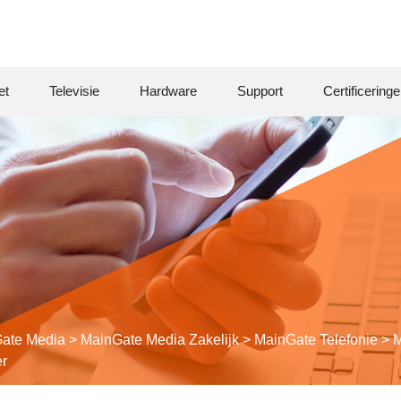
et
Televisie
Hardware
Support
Certificering
ate Media
>
MainGate Media Zakelijk
>
Main
Gate
Telefonie
>
M
er