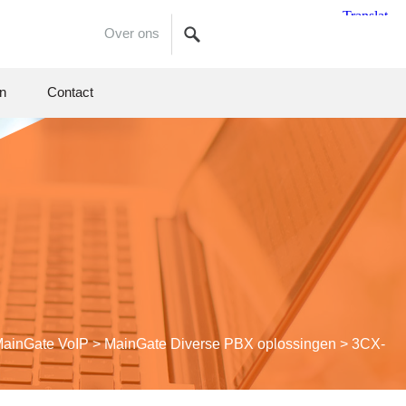
Over ons
en
Contact
ain
Gate
VoIP
>
Main
Gate
Diverse PBX oplossingen
>
3CX-