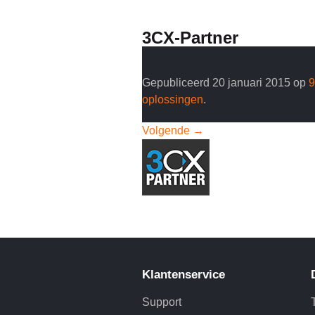
3CX-Partner
Gepubliceerd
20 januari 2015
op
9
oplossingen
.
Volgende →
Klantenservice
Support