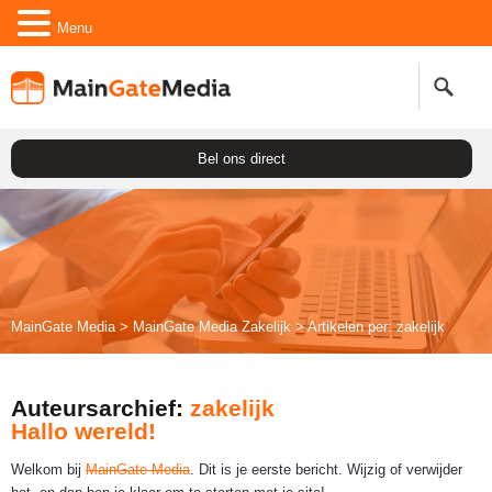
Menu
Bel ons direct
MainGate Media
>
MainGate Media Zakelijk
>
Artikelen per: zakelijk
Auteursarchief:
zakelijk
Hallo wereld!
Welkom bij
MainGate Media
. Dit is je eerste bericht. Wijzig of verwijder