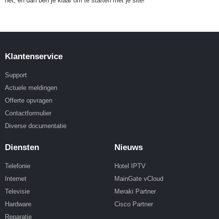
het, en dan ben je klaar om te starten met je site!
Klantenservice
Support
Actuele meldingen
Offerte opvragen
Contactformulier
Diverse documentatie
Diensten
Nieuws
Telefonie
Hotel IPTV
Internet
MainGate vCloud
Televisie
Meraki Partner
Hardware
Cisco Partner
Reparatie